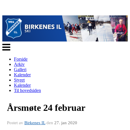
Veksle
navigasjon
Forside
Arkiv
Galleri
Kalender
Styret
Kalender
Til hovedsiden
Årsmøte 24 februar
Postet av
Birkenes IL
den
27. jan 2020