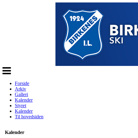
Veksle
navigasjon
Forside
Arkiv
Galleri
Kalender
Styret
Kalender
Til hovedsiden
Kalender