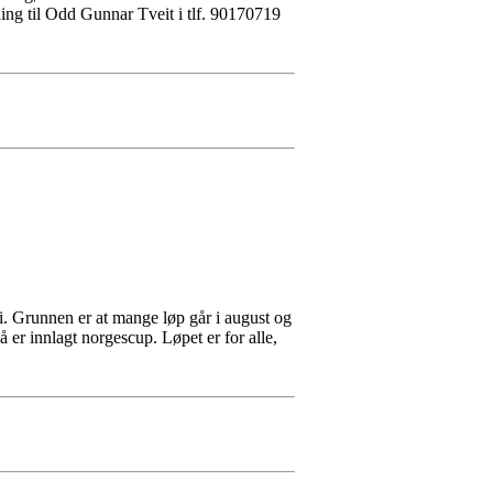
ding til Odd Gunnar Tveit i tlf. 90170719
i. Grunnen er at mange løp går i august og
å er innlagt norgescup. Løpet er for alle,