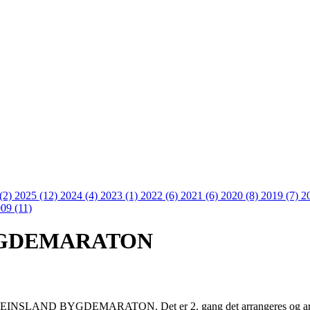
 (2)
2025 (12)
2024 (4)
2023 (1)
2022 (6)
2021 (6)
2020 (8)
2019 (7)
2
09 (11)
YGDEMARATON
 STEINSLAND BYGDEMARATON. Det er 2. gang det arrangeres og arra