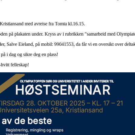
til Kristiansand med avreise fra Tomta kl.16.15.
oden på plakaten under. Kryss av i rubrikken "samarbeid med Olympiatop
der, Salve Eieland, på mobil: 99041553, da får vi en oversikt over delta
 på i dag og sikre deg en plass!
-hvitt felleskap!