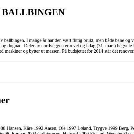
 BALLBINGEN
 av ballbingen. I mange år har den vært flittig brukt, men både bane og 
 og dugnad. Deler av nordveggen er revet og i dag (31. mars) begynte D
 maskiner og bytter ut massen. På budsjettet for 2014 står det renover
er
1988 Hansen, Kåre 1992 Aasen, Ole 1997 Løland, Trygve 1999 Berg, Pe
øygilt, Ragnar 2003 Colbjørnsen, Halvard 2006 Eieland, Wenche Flaa