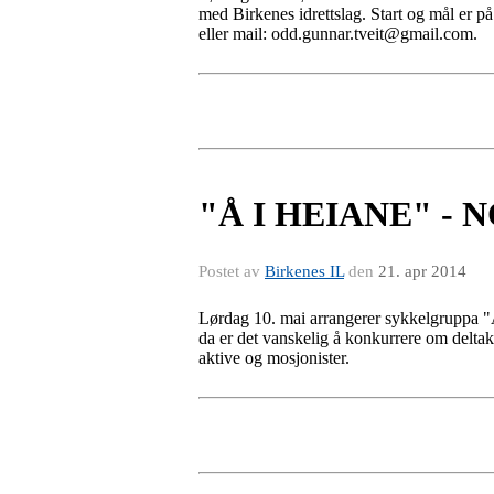
med Birkenes idrettslag. Start og mål er p
eller mail: odd.gunnar.tveit@gmail.com.
"Å I HEIANE" -
Postet av
Birkenes IL
den
21. apr 2014
Lørdag 10. mai arrangerer sykkelgruppa "Å 
da er det vanskelig å konkurrere om deltaker
aktive og mosjonister.