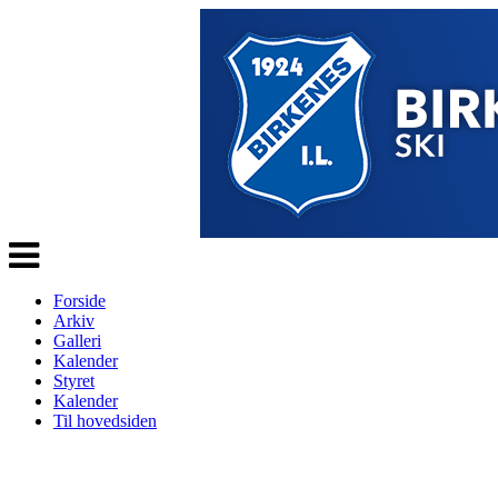
Veksle
navigasjon
Forside
Arkiv
Galleri
Kalender
Styret
Kalender
Til hovedsiden