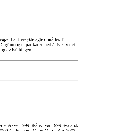
vegger har flere ødelagte områder. En
agfinn og et par karer med å rive av det
ing av ballbingen.
der Aksel 1999 Skåre, Ivar 1999 Svaland,
 2006 Andreassen, Gunn Margit Aas 2007