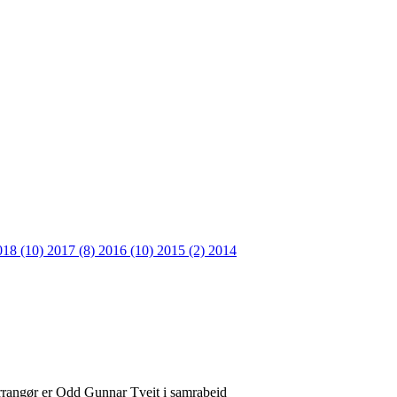
018 (10)
2017 (8)
2016 (10)
2015 (2)
2014
ngør er Odd Gunnar Tveit i samrabeid