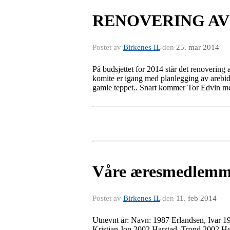
RENOVERING AV
Postet av
Birkenes IL
den
25. mar 2014
På budsjettet for 2014 står det renovering
komite er igang med planlegging av arebid
gamle teppet.. Snart kommer Tor Edvin med
Våre æresmedlemm
Postet av
Birkenes IL
den
11. feb 2014
Utnevnt år: Navn: 1987 Erlandsen, Ivar 
Kristian Jon 2002 Harstad, Trond 2002 H