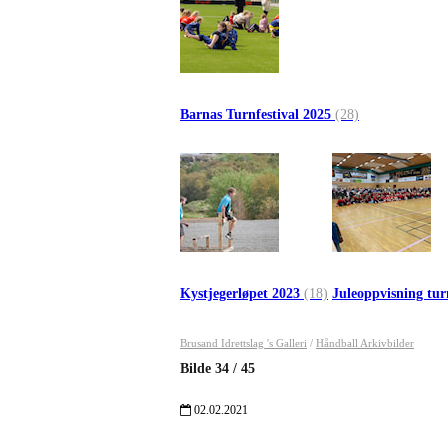
Barnas Turnfestival 2025
(28)
Kystjegerløpet 2023
(18)
Juleoppvisning tur
Brusand Idrettslag 's Galleri
/
Håndball Arkivbilder
Bilde
34
/
45
02.02.2021