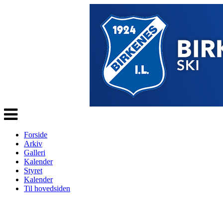
Veksle
navigasjon
Forside
Arkiv
Galleri
Kalender
Styret
Kalender
Til hovedsiden