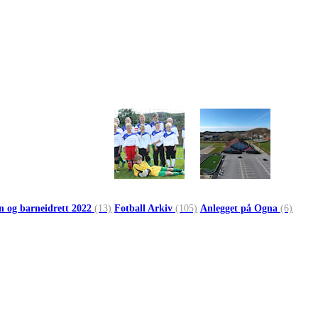
n og barneidrett 2022
(13)
Fotball Arkiv
(105)
Anlegget på Ogna
(6)