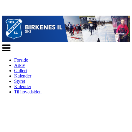
Veksle
navigasjon
Forside
Arkiv
Galleri
Kalender
Styret
Kalender
Til hovedsiden