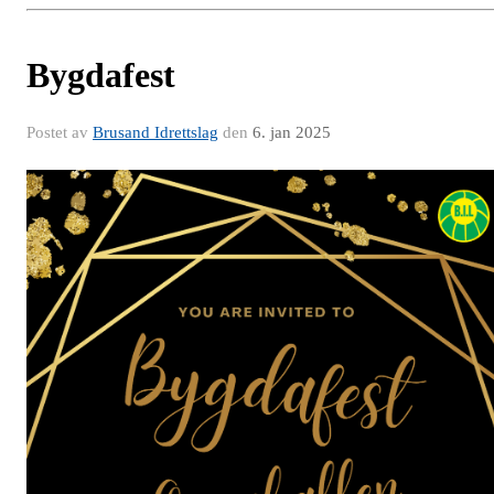
Bygdafest
Postet av
Brusand Idrettslag
den
6. jan 2025