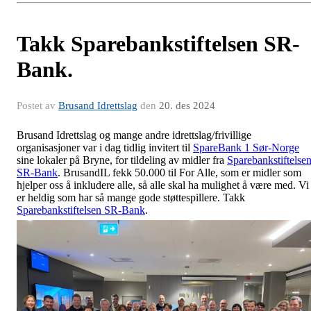
Takk Sparebankstiftelsen SR-
Bank.
Postet av
Brusand Idrettslag
den
20. des 2024
Brusand Idrettslag og mange andre idrettslag/frivillige
organisasjoner var i dag tidlig invitert til
SpareBank 1 Sør-Norge
sine lokaler på Bryne, for tildeling av midler fra
Sparebankstiftelse
SR-Bank
. BrusandIL fekk 50.000 til For Alle, som er midler som
hjelper oss å inkludere alle, så alle skal ha mulighet å være med. Vi
er heldig som har så mange gode støttespillere. Takk
Sparebankstiftelsen SR-Bank
.