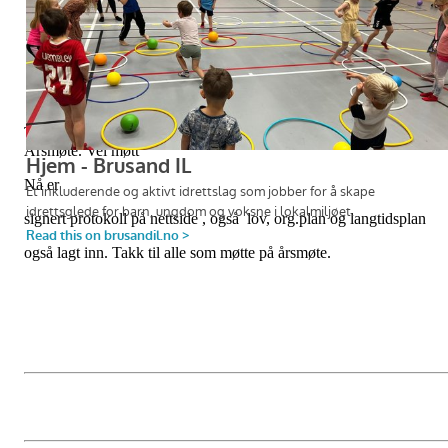
Trykk på linken over for å lese alle dokumenter vedrørende
Årsmøte. Vel møtt
Nå er
signert protokoll på nettside ,
også lov, org.plan og langtidsplan
også lagt inn. Takk til alle som møtte på årsmøte.